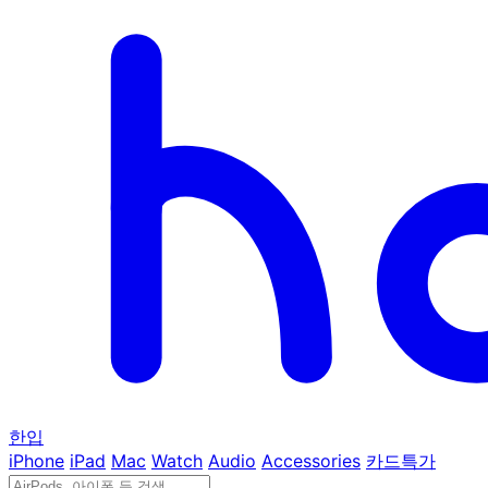
한입
iPhone
iPad
Mac
Watch
Audio
Accessories
카드특가