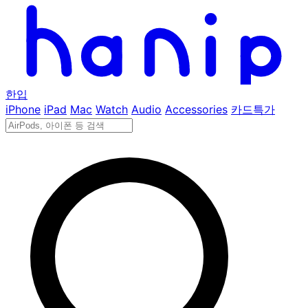
한입
iPhone
iPad
Mac
Watch
Audio
Accessories
카드특가