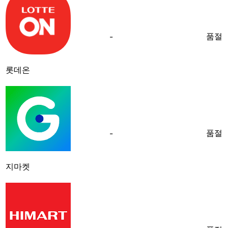
품절
-
롯데온
품절
-
지마켓