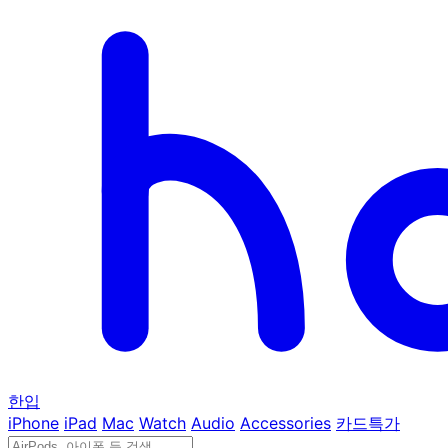
한입
iPhone
iPad
Mac
Watch
Audio
Accessories
카드특가