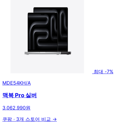
최대 -7%
MDE54KH/A
맥북 Pro 실버
3,062,990원
쿠팡
·
3개 스토어 비교 →