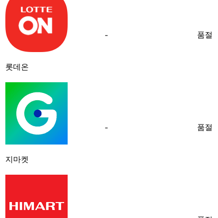
품절
-
롯데온
품절
-
지마켓