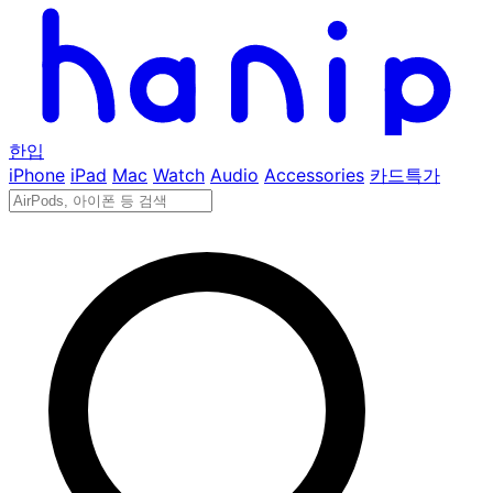
한입
iPhone
iPad
Mac
Watch
Audio
Accessories
카드특가