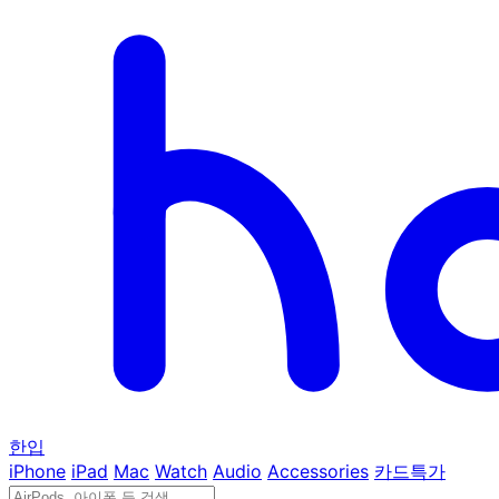
한입
iPhone
iPad
Mac
Watch
Audio
Accessories
카드특가