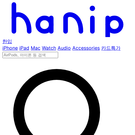
한입
iPhone
iPad
Mac
Watch
Audio
Accessories
카드특가