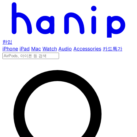
한입
iPhone
iPad
Mac
Watch
Audio
Accessories
카드특가