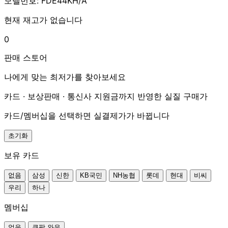
모델번호: FDE44KH/A
현재 재고가 없습니다
0
판매 스토어
나에게 맞는 최저가를 찾아보세요
카드 · 보상판매 · 통신사 지원금까지 반영한 실질 구매가
카드/멤버십을 선택하면 실결제가가 바뀝니다
초기화
보유 카드
없음
삼성
신한
KB국민
NH농협
롯데
현대
비씨
우리
하나
멤버십
없음
쿠팡 와우