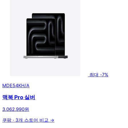
최대 -7%
MDE54KH/A
맥북 Pro 실버
3,062,990원
쿠팡
·
3개 스토어 비교 →