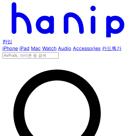
한입
iPhone
iPad
Mac
Watch
Audio
Accessories
카드특가