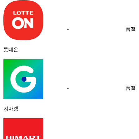
품절
-
롯데온
품절
-
지마켓