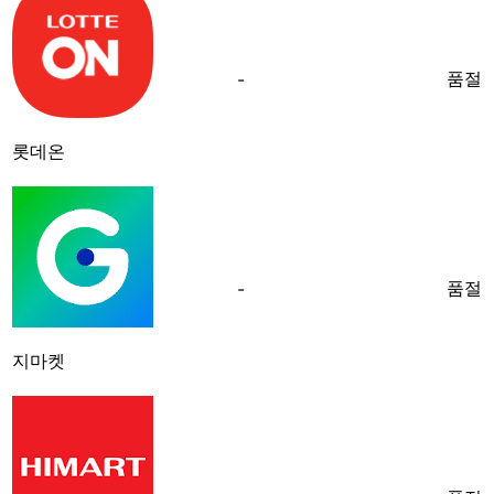
품절
-
롯데온
품절
-
지마켓