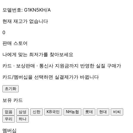
모델번호: G1KN5KH/A
현재 재고가 없습니다
0
판매 스토어
나에게 맞는 최저가를 찾아보세요
카드 · 보상판매 · 통신사 지원금까지 반영한 실질 구매가
카드/멤버십을 선택하면 실결제가가 바뀝니다
초기화
보유 카드
없음
삼성
신한
KB국민
NH농협
롯데
현대
비씨
우리
하나
멤버십