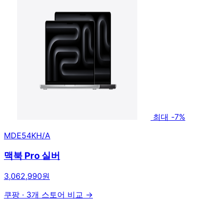
최대 -7%
MDE54KH/A
맥북 Pro 실버
3,062,990원
쿠팡
·
3개 스토어 비교 →