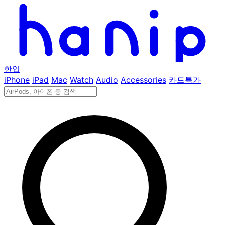
한입
iPhone
iPad
Mac
Watch
Audio
Accessories
카드특가