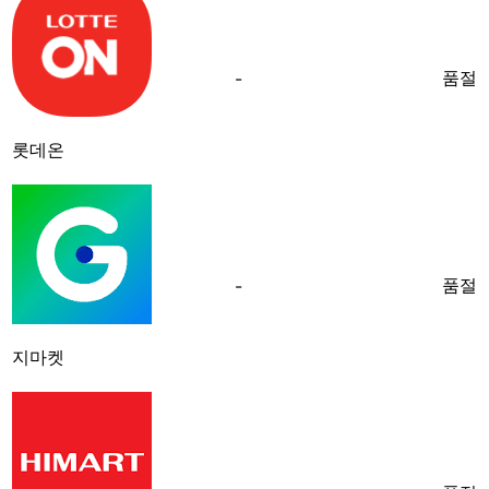
품절
-
롯데온
품절
-
지마켓