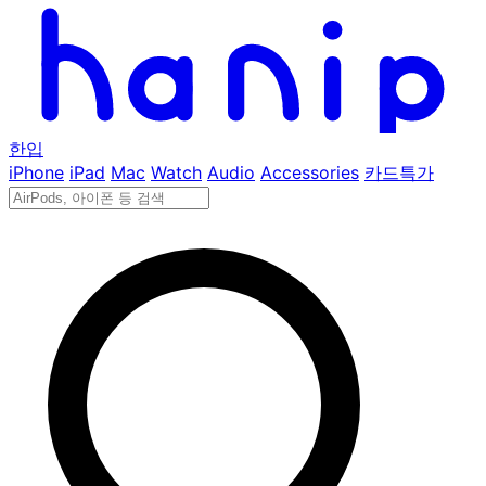
한입
iPhone
iPad
Mac
Watch
Audio
Accessories
카드특가