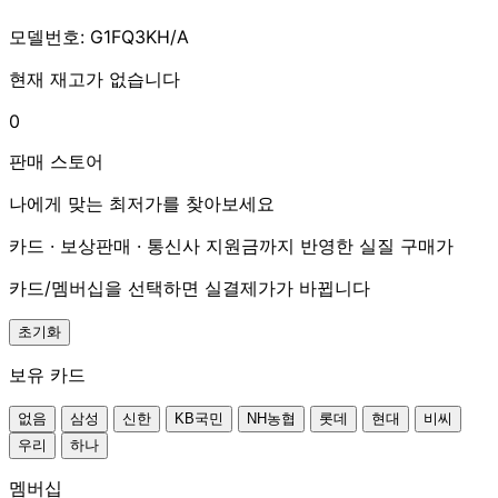
모델번호: G1FQ3KH/A
현재 재고가 없습니다
0
판매 스토어
나에게 맞는 최저가를 찾아보세요
카드 · 보상판매 · 통신사 지원금까지 반영한 실질 구매가
카드/멤버십을 선택하면 실결제가가 바뀝니다
초기화
보유 카드
없음
삼성
신한
KB국민
NH농협
롯데
현대
비씨
우리
하나
멤버십