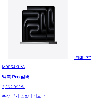
최대 -7%
MDE54KH/A
맥북 Pro 실버
3,062,990원
쿠팡
·
3개 스토어 비교 →