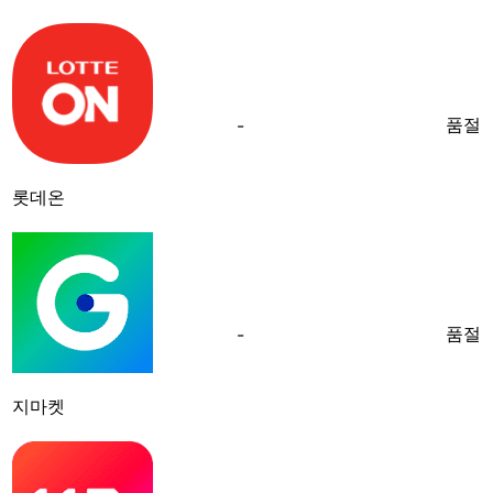
품절
-
롯데온
품절
-
지마켓