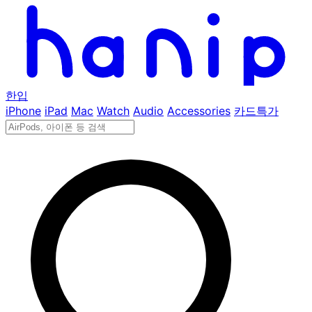
한입
iPhone
iPad
Mac
Watch
Audio
Accessories
카드특가