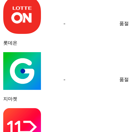
품절
-
롯데온
품절
-
지마켓