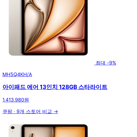
최대 -9%
MH5Q4KH/A
아이패드 에어 13인치 128GB 스타라이트
1,413,980원
쿠팡
·
9개 스토어 비교 →