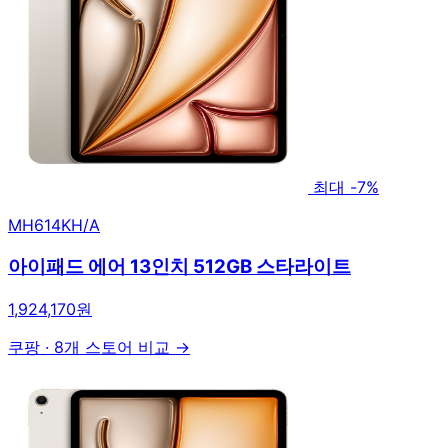
최대 -7%
MH614KH/A
아이패드 에어 13인치 512GB 스타라이트
1,924,170원
쿠팡
·
8개 스토어 비교 →