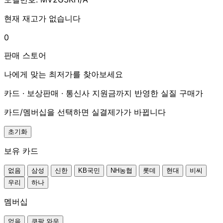
현재 재고가 없습니다
0
판매 스토어
나에게 맞는 최저가를 찾아보세요
카드 · 보상판매 · 통신사 지원금까지 반영한 실질 구매가
카드/멤버십을 선택하면 실결제가가 바뀝니다
초기화
보유 카드
없음
삼성
신한
KB국민
NH농협
롯데
현대
비씨
우리
하나
멤버십
없음
쿠팡 와우