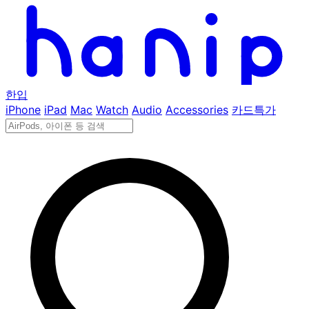
한입
iPhone
iPad
Mac
Watch
Audio
Accessories
카드특가