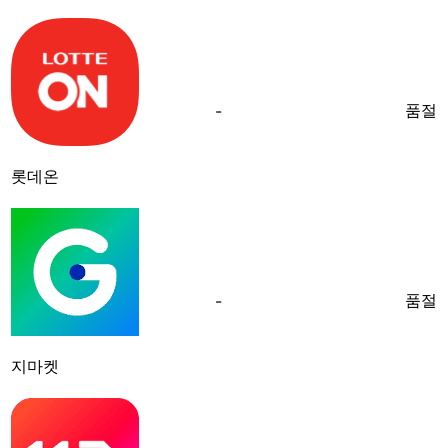
품절
-
롯데온
품절
-
지마켓