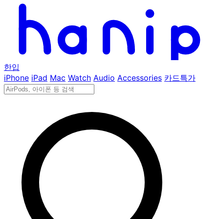
한입
iPhone
iPad
Mac
Watch
Audio
Accessories
카드특가