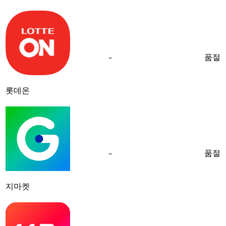
품절
-
롯데온
품절
-
지마켓