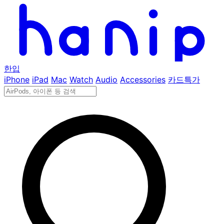
한입
iPhone
iPad
Mac
Watch
Audio
Accessories
카드특가