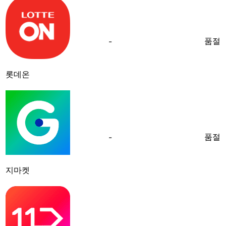
품절
-
롯데온
품절
-
지마켓