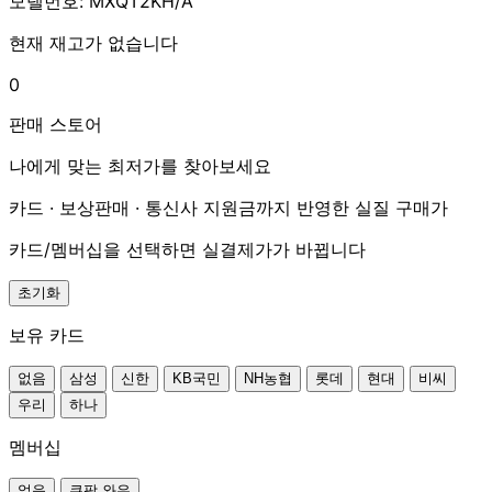
모델번호: MXQT2KH/A
현재 재고가 없습니다
0
판매 스토어
나에게 맞는 최저가를 찾아보세요
카드 · 보상판매 · 통신사 지원금까지 반영한 실질 구매가
카드/멤버십을 선택하면 실결제가가 바뀝니다
초기화
보유 카드
없음
삼성
신한
KB국민
NH농협
롯데
현대
비씨
우리
하나
멤버십
없음
쿠팡 와우