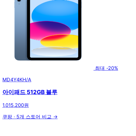
최대 -20%
MD4Y4KH/A
아이패드 512GB 블루
1,015,200원
쿠팡
·
5개 스토어 비교 →