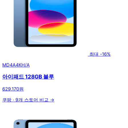
최대 -16%
MD4A4KH/A
아이패드 128GB 블루
629,170원
쿠팡
·
9개 스토어 비교 →