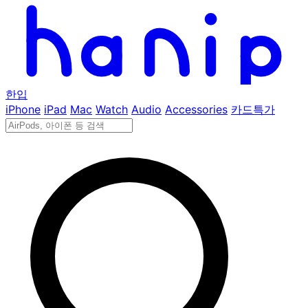
한입
iPhone
iPad
Mac
Watch
Audio
Accessories
카드특가