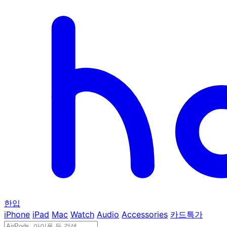
한입
iPhone
iPad
Mac
Watch
Audio
Accessories
카드특가