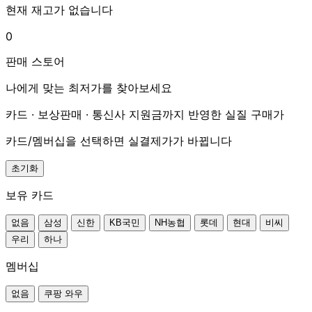
현재 재고가 없습니다
0
판매 스토어
나에게 맞는 최저가를 찾아보세요
카드 · 보상판매 · 통신사 지원금까지 반영한 실질 구매가
카드/멤버십을 선택하면 실결제가가 바뀝니다
초기화
보유 카드
없음
삼성
신한
KB국민
NH농협
롯데
현대
비씨
우리
하나
멤버십
없음
쿠팡 와우