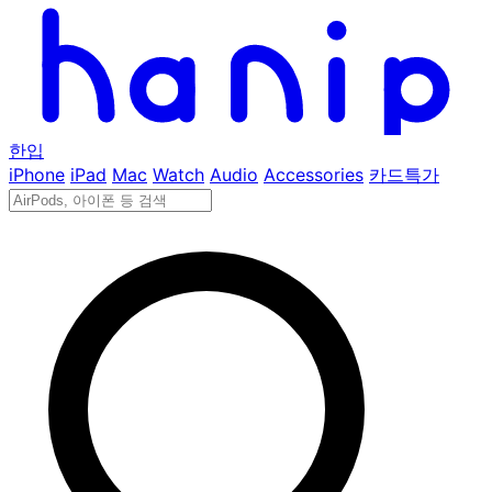
한입
iPhone
iPad
Mac
Watch
Audio
Accessories
카드특가