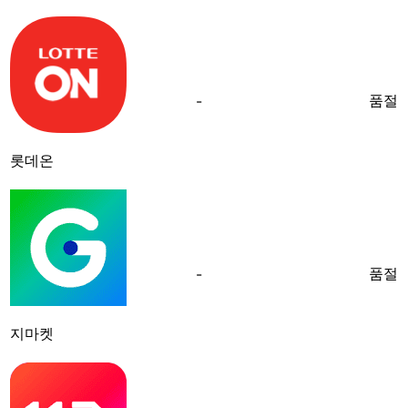
품절
-
롯데온
품절
-
지마켓