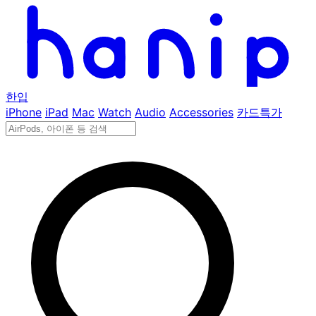
한입
iPhone
iPad
Mac
Watch
Audio
Accessories
카드특가