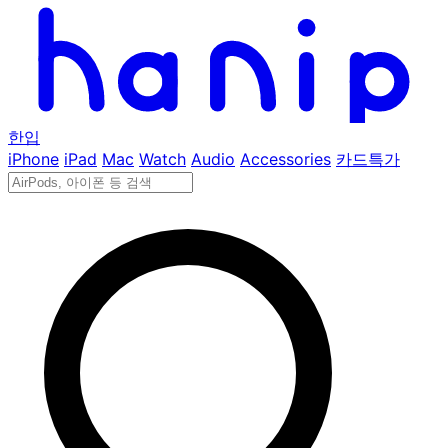
한입
iPhone
iPad
Mac
Watch
Audio
Accessories
카드특가