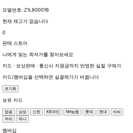
모델번호: Z1L80001B
현재 재고가 없습니다
0
판매 스토어
나에게 맞는 최저가를 찾아보세요
카드 · 보상판매 · 통신사 지원금까지 반영한 실질 구매가
카드/멤버십을 선택하면 실결제가가 바뀝니다
초기화
보유 카드
없음
삼성
신한
KB국민
NH농협
롯데
현대
비씨
우리
하나
멤버십