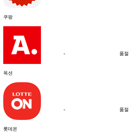
쿠팡
품절
-
옥션
품절
-
롯데온