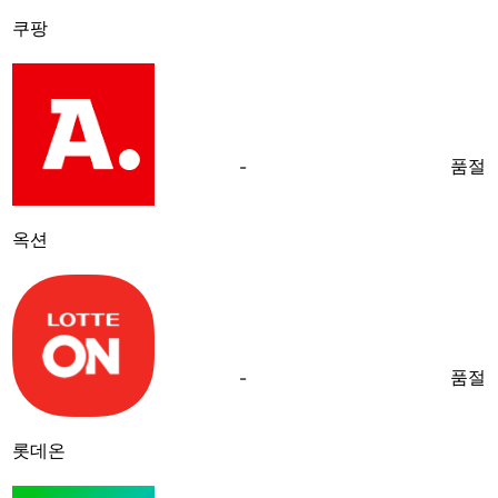
쿠팡
품절
-
옥션
품절
-
롯데온