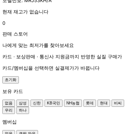
모델번호: MRJ53KH/A
현재 재고가 없습니다
0
판매 스토어
나에게 맞는 최저가를 찾아보세요
카드 · 보상판매 · 통신사 지원금까지 반영한 실질 구매가
카드/멤버십을 선택하면 실결제가가 바뀝니다
초기화
보유 카드
없음
삼성
신한
KB국민
NH농협
롯데
현대
비씨
우리
하나
멤버십
없음
쿠팡 와우