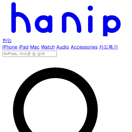
한입
iPhone
iPad
Mac
Watch
Audio
Accessories
카드특가