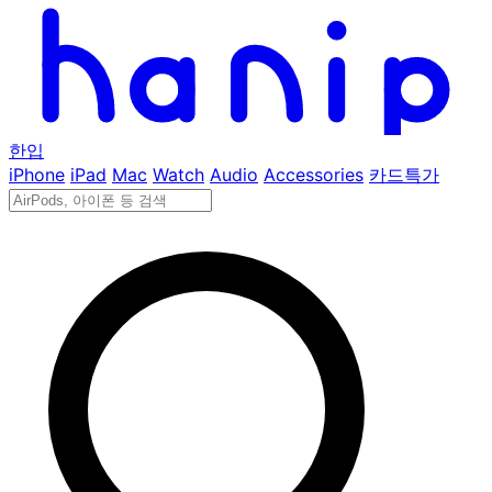
한입
iPhone
iPad
Mac
Watch
Audio
Accessories
카드특가