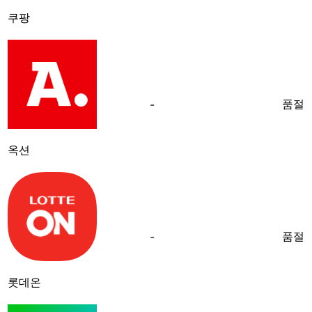
쿠팡
품절
-
옥션
품절
-
롯데온