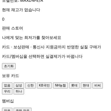
모델번호: MAXD4FE/A
현재 재고가 없습니다
0
판매 스토어
나에게 맞는 최저가를 찾아보세요
카드 · 보상판매 · 통신사 지원금까지 반영한 실질 구매가
카드/멤버십을 선택하면 실결제가가 바뀝니다
초기화
보유 카드
없음
삼성
신한
KB국민
NH농협
롯데
현대
비씨
우리
하나
멤버십
없음
쿠팡 와우