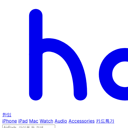
한입
iPhone
iPad
Mac
Watch
Audio
Accessories
카드특가