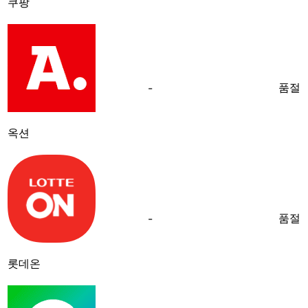
쿠팡
품절
-
옥션
품절
-
롯데온