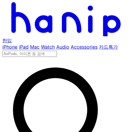
한입
iPhone
iPad
Mac
Watch
Audio
Accessories
카드특가