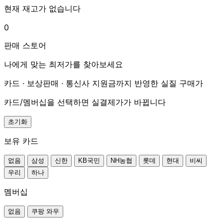
현재 재고가 없습니다
0
판매 스토어
나에게 맞는 최저가를 찾아보세요
카드 · 보상판매 · 통신사 지원금까지 반영한 실질 구매가
카드/멤버십을 선택하면 실결제가가 바뀝니다
초기화
보유 카드
없음
삼성
신한
KB국민
NH농협
롯데
현대
비씨
우리
하나
멤버십
없음
쿠팡 와우