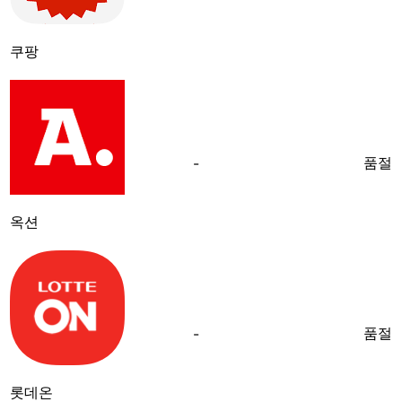
쿠팡
품절
-
옥션
품절
-
롯데온