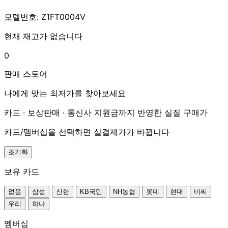
모델번호: Z1FT0004V
현재 재고가 없습니다
0
판매 스토어
나에게 맞는 최저가를 찾아보세요
카드 · 보상판매 · 통신사 지원금까지 반영한 실질 구매가
카드/멤버십을 선택하면 실결제가가 바뀝니다
초기화
보유 카드
없음
삼성
신한
KB국민
NH농협
롯데
현대
비씨
우리
하나
멤버십