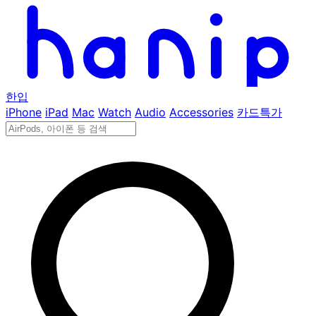
한입
iPhone
iPad
Mac
Watch
Audio
Accessories
카드특가