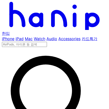
한입
iPhone
iPad
Mac
Watch
Audio
Accessories
카드특가