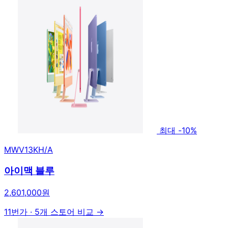
최대 -10%
MWV13KH/A
아이맥 블루
2,601,000원
11번가
·
5개 스토어 비교 →