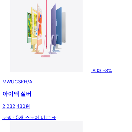
최대 -8%
MWUC3KH/A
아이맥 실버
2,282,480원
쿠팡
·
5개 스토어 비교 →