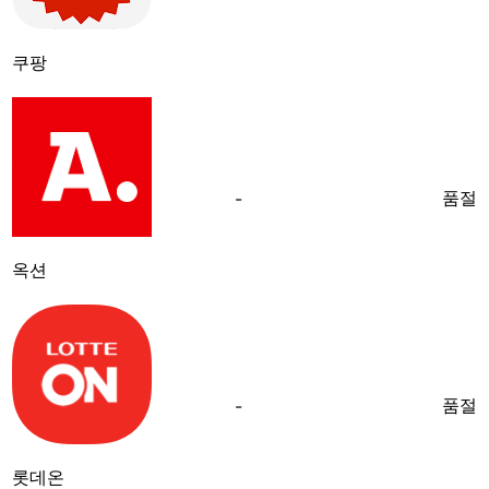
쿠팡
품절
-
옥션
품절
-
롯데온