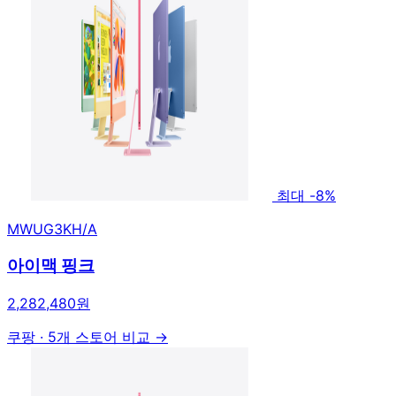
최대 -8%
MWUG3KH/A
아이맥 핑크
2,282,480원
쿠팡
·
5개 스토어 비교 →