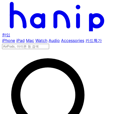
한입
iPhone
iPad
Mac
Watch
Audio
Accessories
카드특가