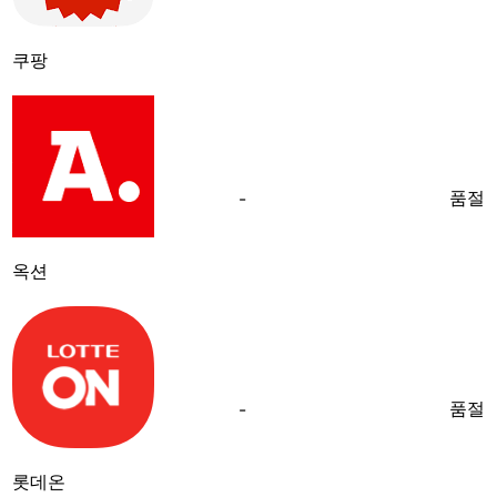
쿠팡
품절
-
옥션
품절
-
롯데온