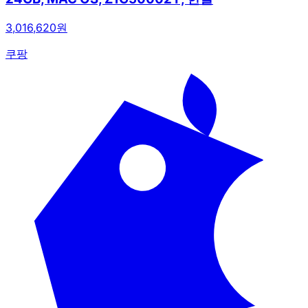
3,016,620원
쿠팡