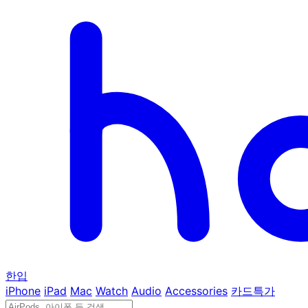
한입
iPhone
iPad
Mac
Watch
Audio
Accessories
카드특가