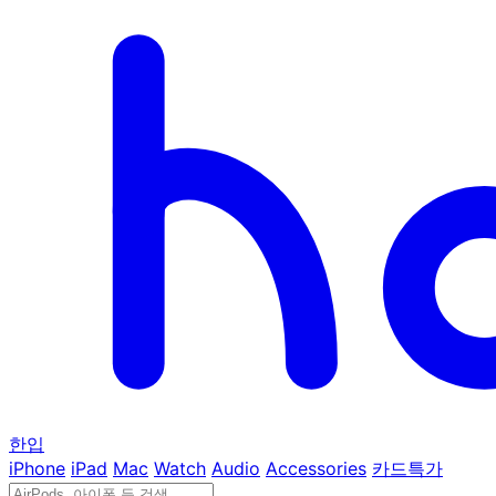
한입
iPhone
iPad
Mac
Watch
Audio
Accessories
카드특가