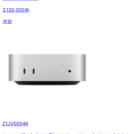
3,130,000원
쿠팡
Z1JV0004K