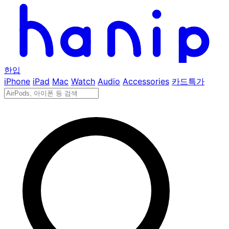
한입
iPhone
iPad
Mac
Watch
Audio
Accessories
카드특가