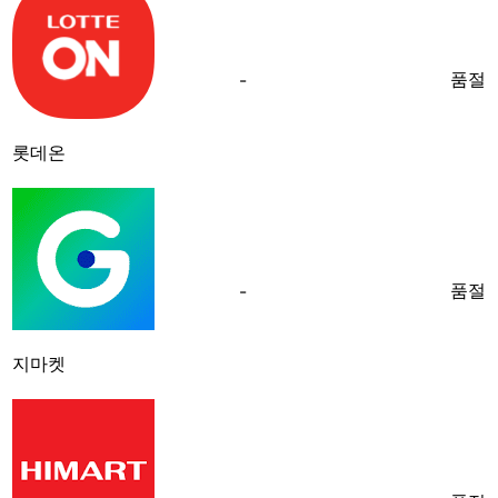
품절
-
롯데온
품절
-
지마켓