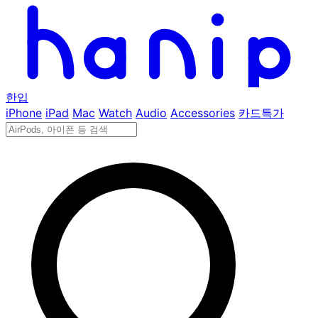
한입
iPhone
iPad
Mac
Watch
Audio
Accessories
카드특가