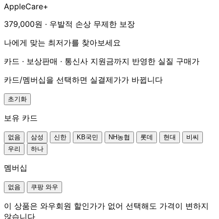
AppleCare+
379,000원 · 우발적 손상 무제한 보장
나에게 맞는 최저가를 찾아보세요
카드 · 보상판매 · 통신사 지원금까지 반영한 실질 구매가
카드/멤버십을 선택하면 실결제가가 바뀝니다
초기화
보유 카드
없음
삼성
신한
KB국민
NH농협
롯데
현대
비씨
우리
하나
멤버십
없음
쿠팡 와우
이 상품은 와우회원 할인가가 없어 선택해도 가격이 변하지
않습니다