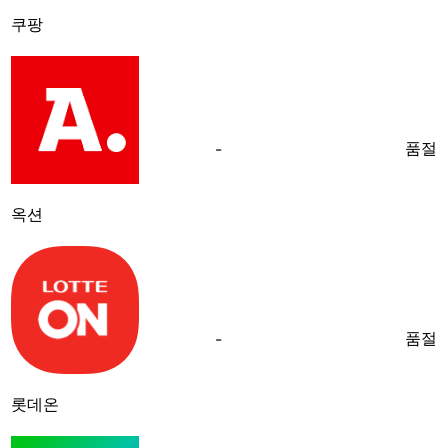
쿠팡
품절
-
옥션
품절
-
롯데온