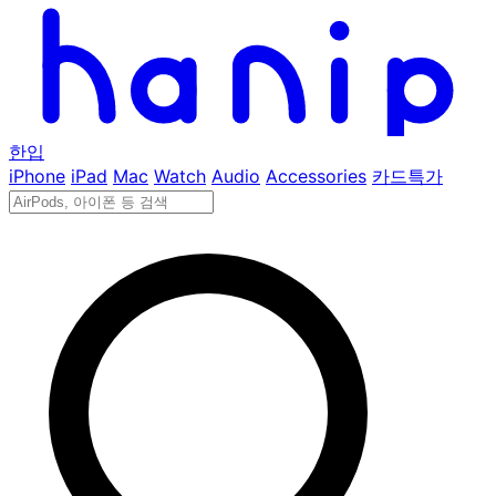
한입
iPhone
iPad
Mac
Watch
Audio
Accessories
카드특가