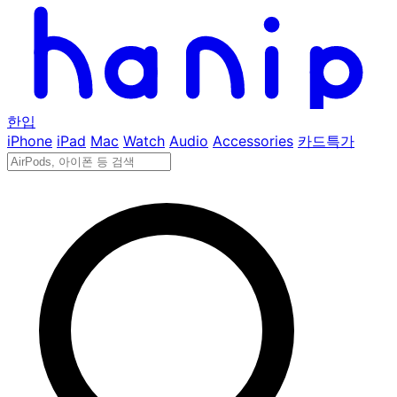
한입
iPhone
iPad
Mac
Watch
Audio
Accessories
카드특가