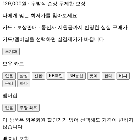
129,000원 · 우발적 손상 무제한 보장
나에게 맞는 최저가를 찾아보세요
카드 · 보상판매 · 통신사 지원금까지 반영한 실질 구매가
카드/멤버십을 선택하면 실결제가가 바뀝니다
초기화
보유 카드
없음
삼성
신한
KB국민
NH농협
롯데
현대
비씨
우리
하나
멤버십
없음
쿠팡 와우
이 상품은 와우회원 할인가가 없어 선택해도 가격이 변하지
않습니다
배송비 포함