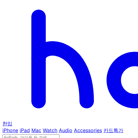
한입
iPhone
iPad
Mac
Watch
Audio
Accessories
카드특가