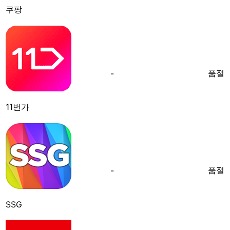
쿠팡
품절
-
11번가
품절
-
SSG