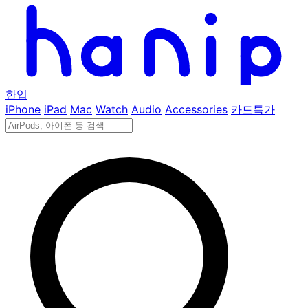
한입
iPhone
iPad
Mac
Watch
Audio
Accessories
카드특가