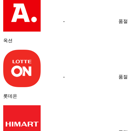
품절
-
옥션
품절
-
롯데온