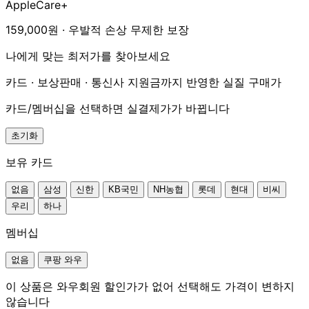
AppleCare+
159,000원 · 우발적 손상 무제한 보장
나에게 맞는 최저가를 찾아보세요
카드 · 보상판매 · 통신사 지원금까지 반영한 실질 구매가
카드/멤버십을 선택하면 실결제가가 바뀝니다
초기화
보유 카드
없음
삼성
신한
KB국민
NH농협
롯데
현대
비씨
우리
하나
멤버십
없음
쿠팡 와우
이 상품은 와우회원 할인가가 없어 선택해도 가격이 변하지
않습니다