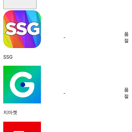
품
-
절
SSG
품
-
절
지마켓