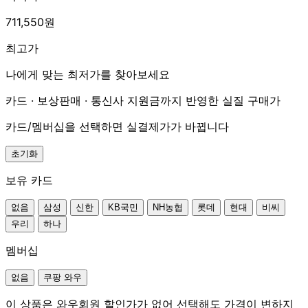
711,550원
최고가
나에게 맞는 최저가를 찾아보세요
카드 · 보상판매 · 통신사 지원금까지 반영한 실질 구매가
카드/멤버십을 선택하면 실결제가가 바뀝니다
초기화
보유 카드
없음
삼성
신한
KB국민
NH농협
롯데
현대
비씨
우리
하나
멤버십
없음
쿠팡 와우
이 상품은 와우회원 할인가가 없어 선택해도 가격이 변하지