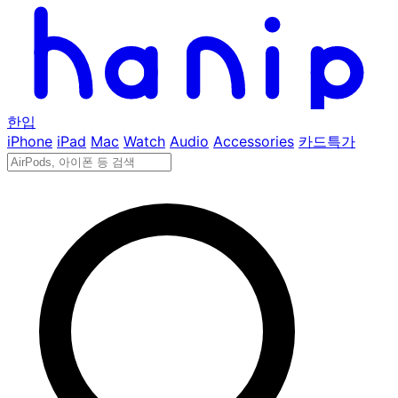
한입
iPhone
iPad
Mac
Watch
Audio
Accessories
카드특가