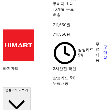
무이자 최대
16개월
무료
배송
711,550원
711,550원
무
구
료
삼성카드
매
배
5%
송
하이마트
2시간전 확인
삼성카드 5%
무료배송
품절 8개 더보기