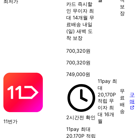
최저가
카드 즉시할
보
인
무이자 최
장
대 14개월
무
료배송
내일
(일) 새벽 도
착 보장
700,320원
700,320원
749,000원
11pay 최
대
무
20,170P
구
료
적립
무
매
배
이자 최
송
대 16개
2시간전 확인
월
11번가
11pay 최대
20,170P 적립