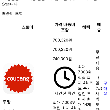
않습니다
배송비 포함
가격
배송비
배
스토어
혜택
포함
송
700,320원
700,320원
무
료
749,000원
배
최대
송
7,003원
적립
최
내
대 4% 카
일
구
드 즉시
(일)
매
1시간전 확인
할인
무
새
이자 최
벽
쿠팡
최대 7,003원
대 14개
도
적립
최대 4%
월
착