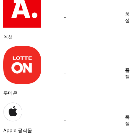
품
-
절
옥션
품
-
절
롯데온
품
-
절
Apple 공식몰