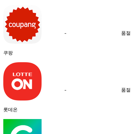
품절
-
쿠팡
품절
-
롯데온