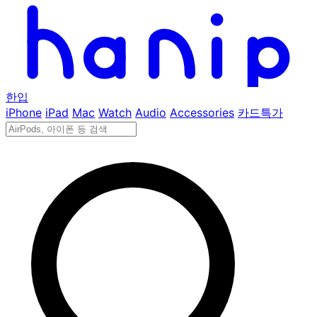
한입
iPhone
iPad
Mac
Watch
Audio
Accessories
카드특가