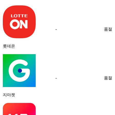
품절
-
롯데온
품절
-
지마켓