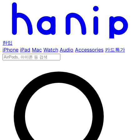
한입
iPhone
iPad
Mac
Watch
Audio
Accessories
카드특가