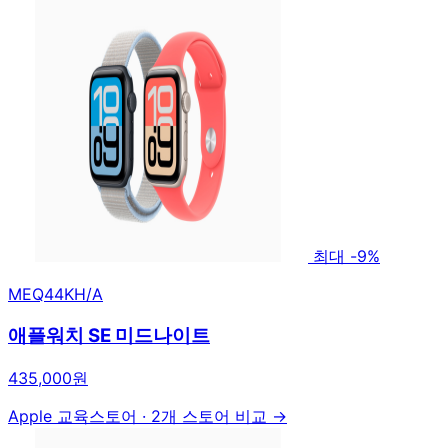
최대 -9%
MEQ44KH/A
애플워치 SE 미드나이트
435,000원
Apple 교육스토어
·
2개 스토어 비교 →