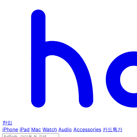
한입
iPhone
iPad
Mac
Watch
Audio
Accessories
카드특가