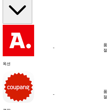
품
-
절
옥션
품
-
절