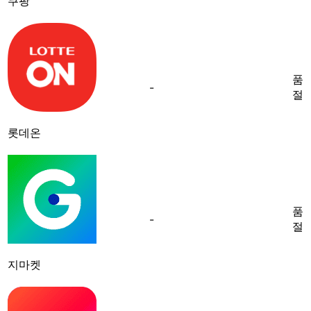
쿠팡
품
-
절
롯데온
품
-
절
지마켓