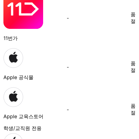
품
-
절
11번가
품
-
절
Apple 공식몰
품
-
절
Apple 교육스토어
학생/교직원 전용