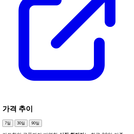
가격 추이
7일
30일
90일