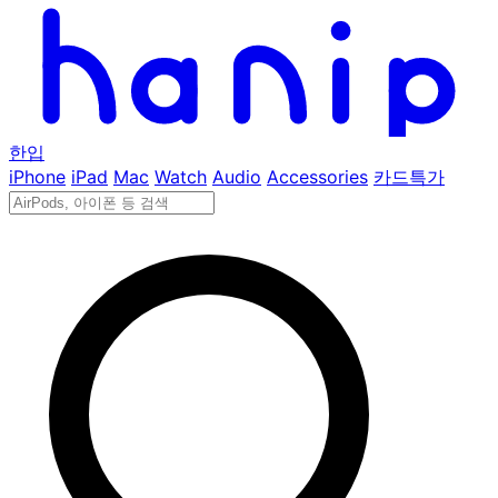
한입
iPhone
iPad
Mac
Watch
Audio
Accessories
카드특가