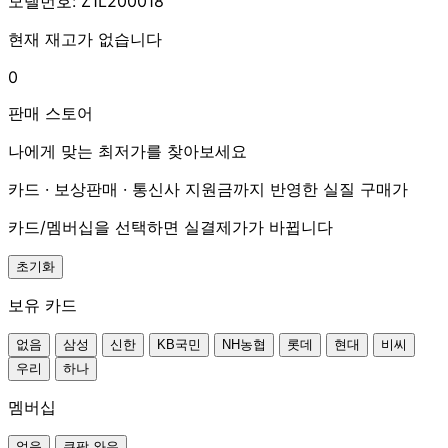
모델번호: Z1L200018
현재 재고가 없습니다
0
판매 스토어
나에게 맞는 최저가를 찾아보세요
카드 · 보상판매 · 통신사 지원금까지 반영한 실질 구매가
카드/멤버십을 선택하면 실결제가가 바뀝니다
초기화
보유 카드
없음
삼성
신한
KB국민
NH농협
롯데
현대
비씨
우리
하나
멤버십
없음
쿠팡 와우