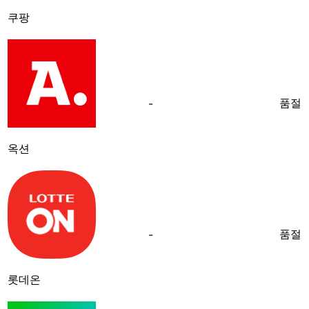
쿠팡
품절
-
옥션
품절
-
롯데온