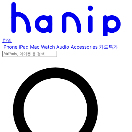
한입
iPhone
iPad
Mac
Watch
Audio
Accessories
카드특가