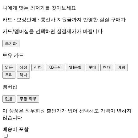
나에게 맞는 최저가를 찾아보세요
카드 · 보상판매 · 통신사 지원금까지 반영한 실질 구매가
카드/멤버십을 선택하면 실결제가가 바뀝니다
초기화
보유 카드
없음
삼성
신한
KB국민
NH농협
롯데
현대
비씨
우리
하나
멤버십
없음
쿠팡 와우
이 상품은 와우회원 할인가가 없어 선택해도 가격이 변하지
않습니다
배송비 포함