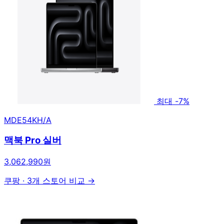
최대 -7%
MDE54KH/A
맥북 Pro 실버
3,062,990원
쿠팡
·
3개 스토어 비교 →