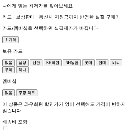
나에게 맞는 최저가를 찾아보세요
카드 · 보상판매 · 통신사 지원금까지 반영한 실질 구매가
카드/멤버십을 선택하면 실결제가가 바뀝니다
초기화
보유 카드
없음
삼성
신한
KB국민
NH농협
롯데
현대
비씨
우리
하나
멤버십
없음
쿠팡 와우
이 상품은 와우회원 할인가가 없어 선택해도 가격이 변하지
않습니다
배송비 포함