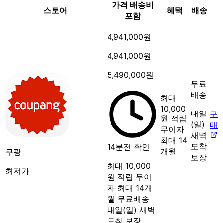
가격
배송비
스토어
혜택
배송
포함
4,941,000원
4,941,000원
5,490,000원
무료
배송
최대
10,000
내일
구
원 적립
(일)
매
무이자
새벽
최대 14
도착
14분전 확인
개월
쿠팡
보장
최대 10,000
최저가
원 적립
무이
자 최대 14개
월
무료배송
내일(일) 새벽
도착 보장