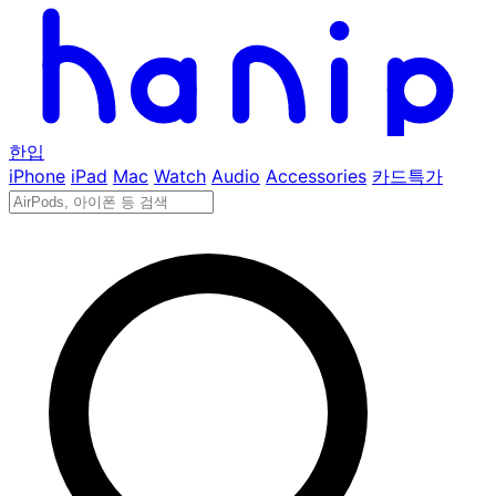
한입
iPhone
iPad
Mac
Watch
Audio
Accessories
카드특가