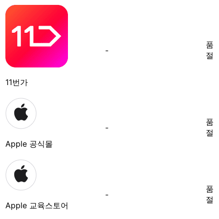
품
-
절
11번가
품
-
절
Apple 공식몰
품
-
절
Apple 교육스토어