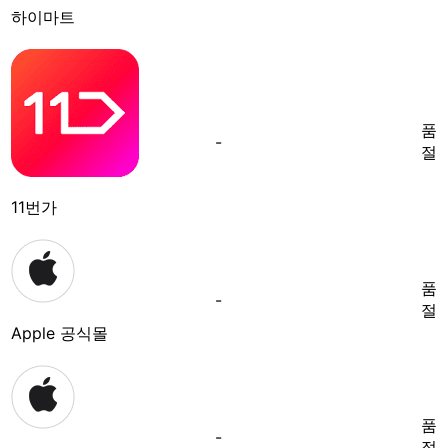
하이마트
품
-
절
11번가
품
-
절
Apple 공식몰
품
-
절