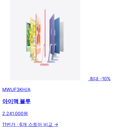
최대 -10%
MWUF3KH/A
아이맥 블루
2,241,000원
11번가
·
6개 스토어 비교 →