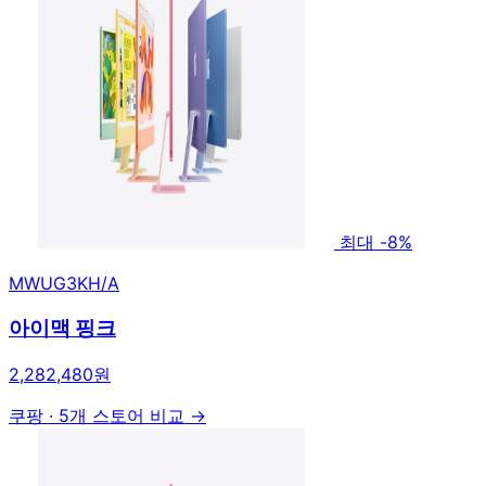
최대 -8%
MWUG3KH/A
아이맥 핑크
2,282,480원
쿠팡
·
5개 스토어 비교 →