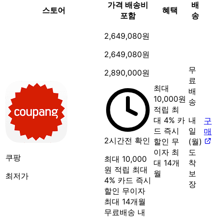
가격
배송비
배
스토어
혜택
포함
송
2,649,080원
2,649,080원
무
2,890,000원
료
최대
배
10,000원
송
적립
최
대 4% 카
내
구
드 즉시
일
매
2시간전 확인
할인
무
(월)
이자 최
도
쿠팡
최대 10,000
대 14개
착
원 적립
최대
월
보
최저가
4% 카드 즉시
장
할인
무이자
최대 14개월
무료배송
내