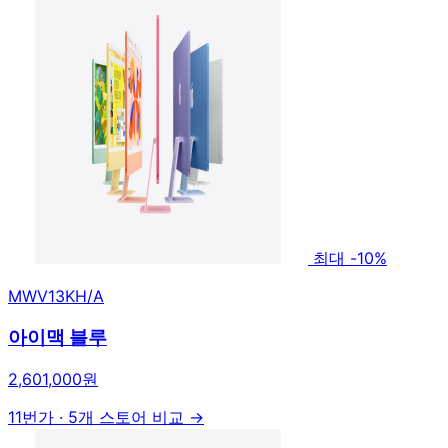
최대 -10%
MWV13KH/A
아이맥 블루
2,601,000원
11번가
·
5개 스토어 비교 →