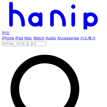
한입
iPhone
iPad
Mac
Watch
Audio
Accessories
카드특가