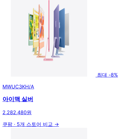
최대 -8%
MWUC3KH/A
아이맥 실버
2,282,480원
쿠팡
·
5개 스토어 비교 →