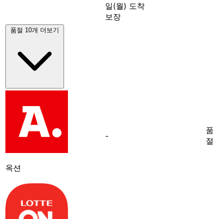
일(월) 도착
보장
품절 10개 더보기
품
-
절
옥션