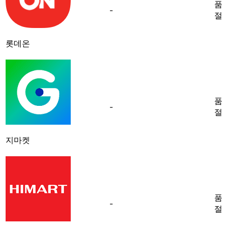
품
-
절
롯데온
품
-
절
지마켓
품
-
절