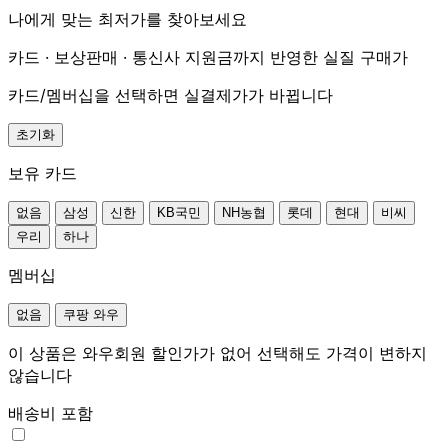
나에게 맞는 최저가를 찾아보세요
카드 · 보상판매 · 통신사 지원금까지 반영한 실질 구매가
카드/멤버십을 선택하면 실결제가가 바뀝니다
초기화
보유 카드
없음
삼성
신한
KB국민
NH농협
롯데
현대
비씨
우리
하나
멤버십
없음
쿠팡 와우
이 상품은 와우회원 할인가가 없어 선택해도 가격이 변하지
않습니다
배송비 포함