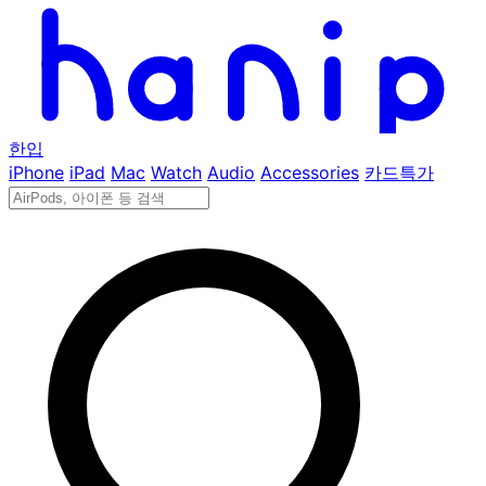
한입
iPhone
iPad
Mac
Watch
Audio
Accessories
카드특가