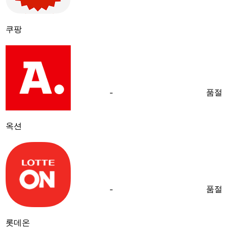
쿠팡
품절
-
옥션
품절
-
롯데온