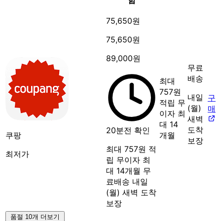
75,650원
75,650원
89,000원
무료
배송
최대
757원
내일
구
적립
무
(월)
매
이자 최
새벽
대 14
도착
20분전 확인
쿠팡
개월
보장
최대 757원 적
최저가
립
무이자 최
대 14개월
무
료배송
내일
(월) 새벽 도착
보장
품절 10개 더보기