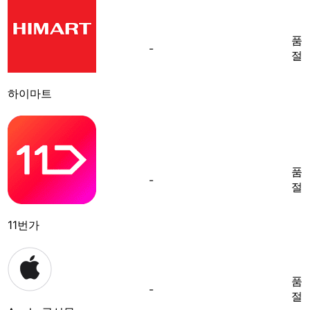
품
-
절
하이마트
품
-
절
11번가
품
-
절