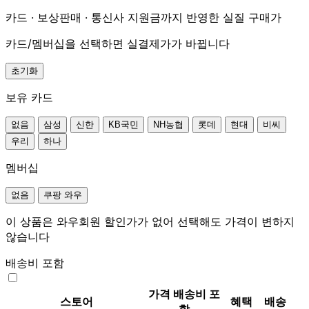
카드 · 보상판매 · 통신사 지원금까지 반영한 실질 구매가
카드/멤버십을 선택하면 실결제가가 바뀝니다
초기화
보유 카드
없음
삼성
신한
KB국민
NH농협
롯데
현대
비씨
우리
하나
멤버십
없음
쿠팡 와우
이 상품은 와우회원 할인가가 없어 선택해도 가격이 변하지
않습니다
배송비 포함
가격
배송비 포
스토어
혜택
배송
함