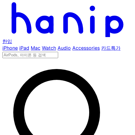
한입
iPhone
iPad
Mac
Watch
Audio
Accessories
카드특가