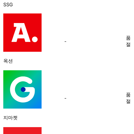
SSG
품
-
절
옥션
품
-
절
지마켓