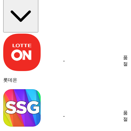
품
-
절
롯데온
품
-
절