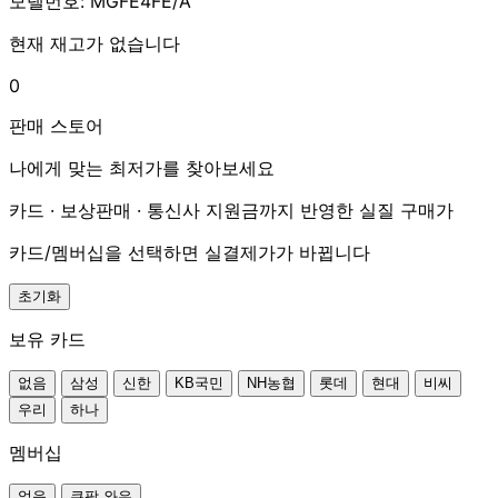
모델번호: MGFE4FE/A
현재 재고가 없습니다
0
판매 스토어
나에게 맞는 최저가를 찾아보세요
카드 · 보상판매 · 통신사 지원금까지 반영한 실질 구매가
카드/멤버십을 선택하면 실결제가가 바뀝니다
초기화
보유 카드
없음
삼성
신한
KB국민
NH농협
롯데
현대
비씨
우리
하나
멤버십
없음
쿠팡 와우