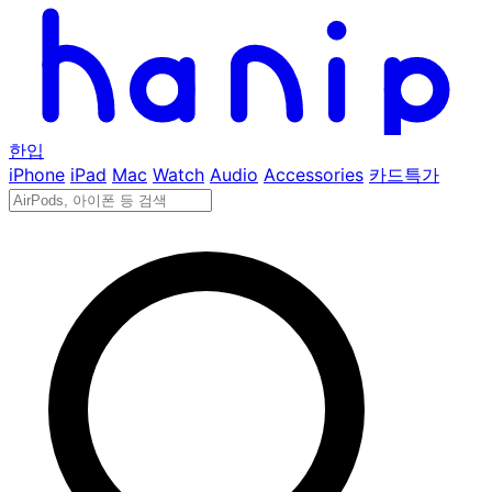
한입
iPhone
iPad
Mac
Watch
Audio
Accessories
카드특가