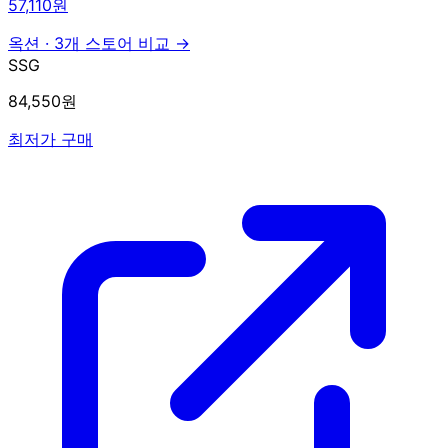
57,110원
옥션
·
3개 스토어 비교 →
SSG
84,550원
최저가 구매