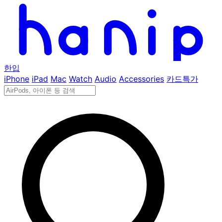
한입
iPhone
iPad
Mac
Watch
Audio
Accessories
카드특가