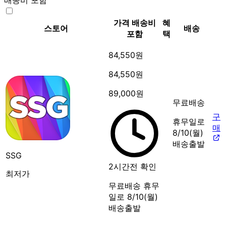
가격
배송비
혜
스토어
배송
포함
택
84,550원
84,550원
89,000원
무료배송
구
휴무일로
매
8/10(월)
배송출발
SSG
2시간전 확인
최저가
무료배송
휴무
일로 8/10(월)
배송출발