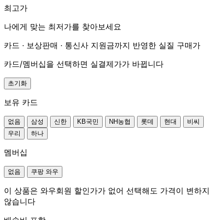
최고가
나에게 맞는 최저가를 찾아보세요
카드 · 보상판매 · 통신사 지원금까지 반영한 실질 구매가
카드/멤버십을 선택하면 실결제가가 바뀝니다
초기화
보유 카드
없음
삼성
신한
KB국민
NH농협
롯데
현대
비씨
우리
하나
멤버십
없음
쿠팡 와우
이 상품은 와우회원 할인가가 없어 선택해도 가격이 변하지
않습니다
배송비 포함