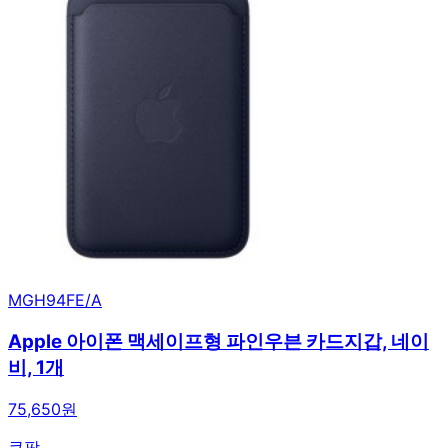
MGH94FE/A
Apple 아이폰 맥세이프형 파인우븐 카드지갑, 네이
비, 1개
75,650원
쿠팡