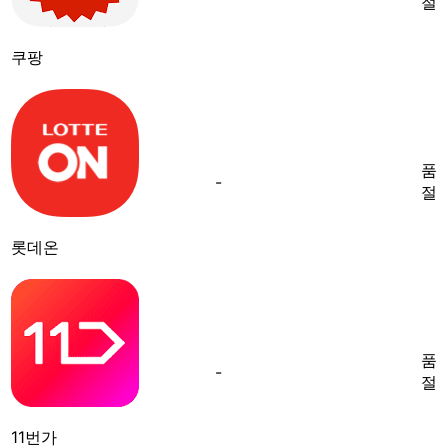
절
쿠팡
품
-
절
롯데온
품
-
절
11번가