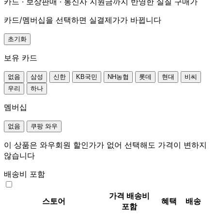
카드 · 보상판매 · 통신사 지원금까지 반영한 실질 구매가
카드/멤버십을 선택하면 실결제가가 바뀝니다
초기화
보유 카드
없음
삼성
신한
KB국민
NH농협
롯데
현대
비씨
우리
하나
멤버십
없음
쿠팡 와우
이 상품은 와우회원 할인가가 없어 선택해도 가격이 변하지
않습니다
배송비 포함
가격
배송비
스토어
혜택
배송
포함