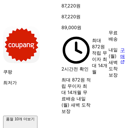
87,220원
87,220원
89,000원
무료
배송
최대
872원
내일
구
적립
무
(월)
매
이자 최
새벽
대 14개
도착
2시간전 확인
쿠팡
월
보장
최대 872원 적
최저가
립
무이자 최
대 14개월
무
료배송
내일
(월) 새벽 도착
보장
품절 10개 더보기