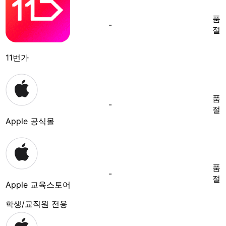
품
-
절
11번가
품
-
절
Apple 공식몰
품
-
절
Apple 교육스토어
학생/교직원 전용