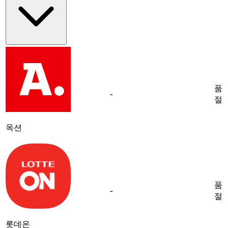
품
-
절
옥션
품
-
절
롯데온