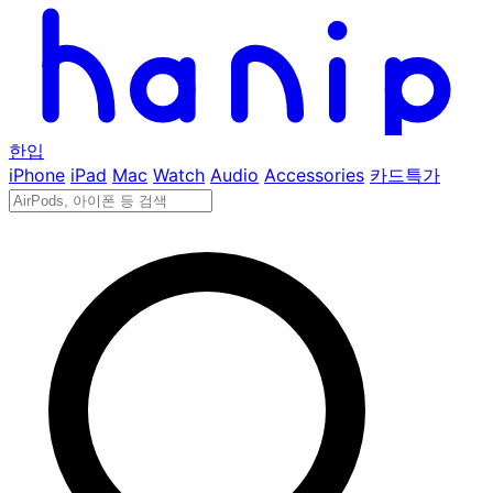
한입
iPhone
iPad
Mac
Watch
Audio
Accessories
카드특가