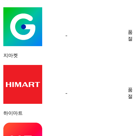
품
-
절
지마켓
품
-
절
하이마트