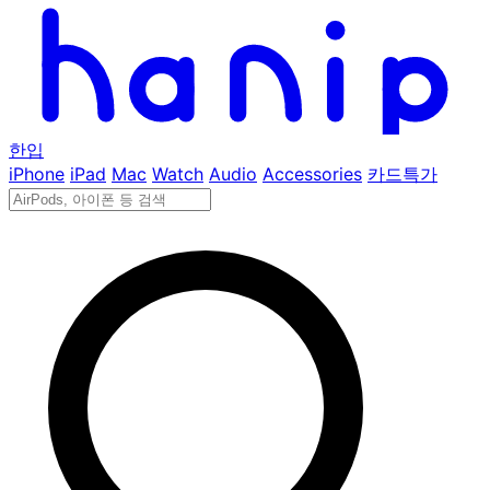
한입
iPhone
iPad
Mac
Watch
Audio
Accessories
카드특가