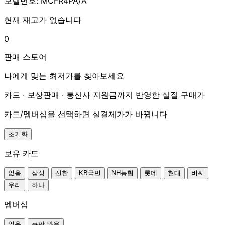
모델번호: MCFR4PA/A
현재 재고가 없습니다
0
판매 스토어
나에게 맞는 최저가를 찾아보세요
카드 · 보상판매 · 통신사 지원금까지 반영한 실질 구매가
카드/멤버십을 선택하면 실결제가가 바뀝니다
초기화
보유 카드
없음
삼성
신한
KB국민
NH농협
롯데
현대
비씨
우리
하나
멤버십
없음
쿠팡 와우