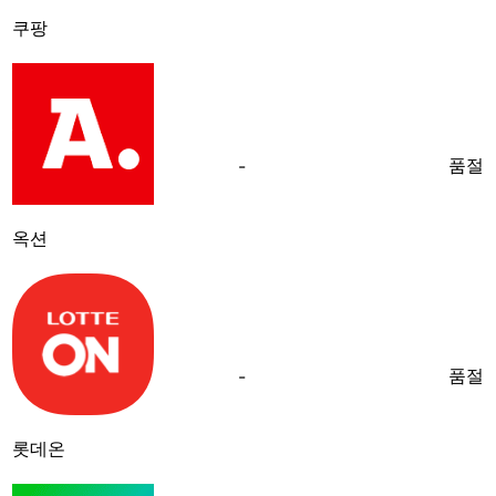
쿠팡
품절
-
옥션
품절
-
롯데온