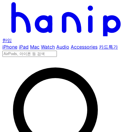
한입
iPhone
iPad
Mac
Watch
Audio
Accessories
카드특가