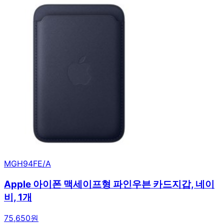
MGH94FE/A
Apple 아이폰 맥세이프형 파인우븐 카드지갑, 네이
비, 1개
75,650원