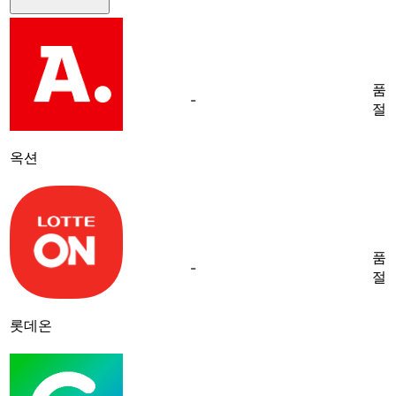
품
-
절
옥션
품
-
절
롯데온