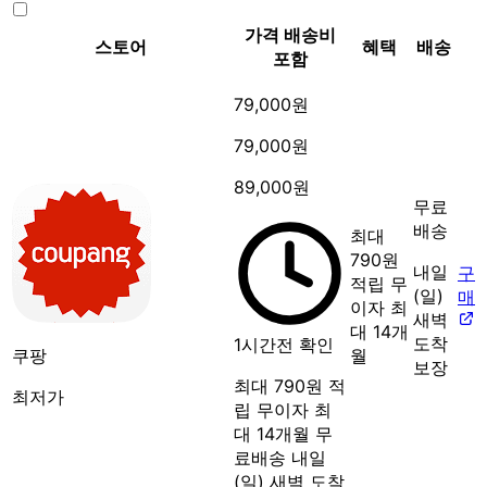
가격
배송비
스토어
혜택
배송
포함
79,000원
79,000원
89,000원
무료
배송
최대
790원
내일
구
적립
무
(일)
매
이자 최
새벽
대 14개
도착
1시간전 확인
쿠팡
월
보장
최대 790원 적
최저가
립
무이자 최
대 14개월
무
료배송
내일
(일) 새벽 도착