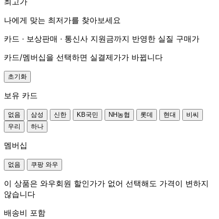
최고가
나에게 맞는 최저가를 찾아보세요
카드 · 보상판매 · 통신사 지원금까지 반영한 실질 구매가
카드/멤버십을 선택하면 실결제가가 바뀝니다
초기화
보유 카드
없음
삼성
신한
KB국민
NH농협
롯데
현대
비씨
우리
하나
멤버십
없음
쿠팡 와우
이 상품은 와우회원 할인가가 없어 선택해도 가격이 변하지
않습니다
배송비 포함