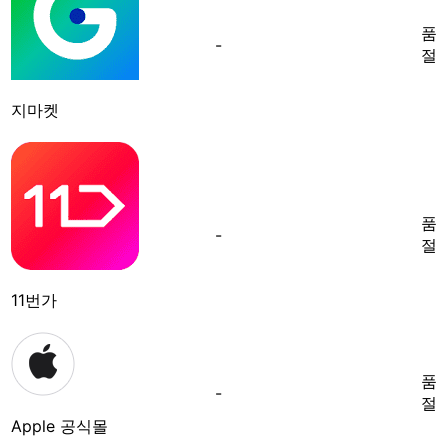
품
-
절
지마켓
품
-
절
11번가
품
-
절
Apple 공식몰